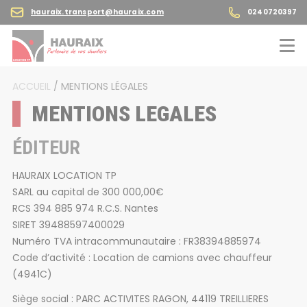
hauraix.transport@hauraix.com
0240720397
ACCUEIL
/
MENTIONS LÉGALES
MENTIONS LEGALES
ÉDITEUR
HAURAIX LOCATION TP
SARL au capital de 300 000,00€
RCS 394 885 974 R.C.S. Nantes
SIRET 39488597400029
Numéro TVA intracommunautaire : FR38394885974
Code d’activité : Location de camions avec chauffeur
(4941C)
Siège social : PARC ACTIVITES RAGON, 44119 TREILLIERES