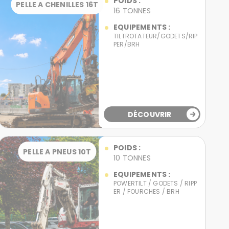
POIDS :
PELLE A CHENILLES 16T
16 TONNES
EQUIPEMENTS :
TILTROTATEUR/GODETS/RIP
PER/BRH
DÉCOUVRIR
POIDS :
PELLE A PNEUS 10T
10 TONNES
EQUIPEMENTS :
POWERTILT / GODETS / RIPP
ER / FOURCHES / BRH