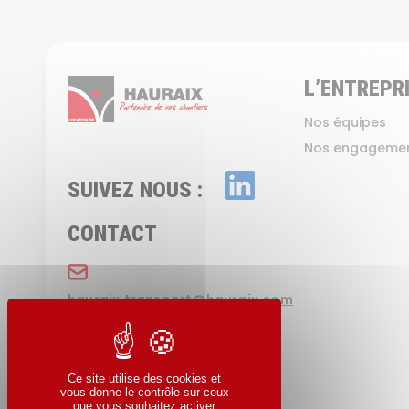
L’ENTREPR
Nos équipes
Nos engageme
SUIVEZ NOUS :
CONTACT
hauraix.transport@hauraix.com
0240720397
Ce site utilise des cookies et
vous donne le contrôle sur ceux
que vous souhaitez activer