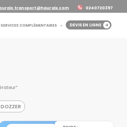
auraix.transport@hauraix.com
0240720397
DEVIS EN LIGNE
 SERVICES COMPLÉMENTAIRES
érateur”
 DOZZER