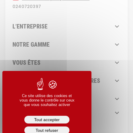
0240720397
L’ENTREPRISE
NOTRE GAMME
VOUS ÊTES
NOS SERVICES
COMPLÉMENTAIRES
Ce site utilise des cookies et
NAVIGATION
vous donne le contrôle sur ceux
que vous souhaitez activer
NOUS RECRUTONS
Tout accepter
DÉCOUVRIR LES POSTES
Tout refuser