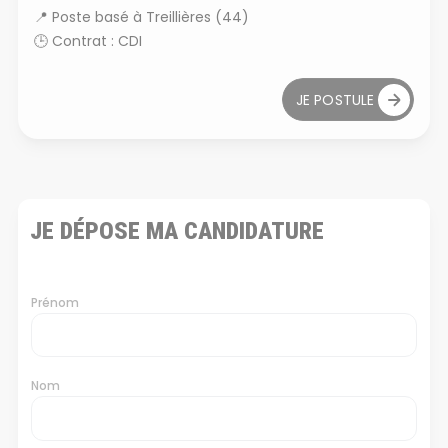
📍
Poste basé à Treillières (44)
🕒
Contrat : CDI
JE POSTULE
JE DÉPOSE MA CANDIDATURE
N
Prénom
o
m
*
Nom