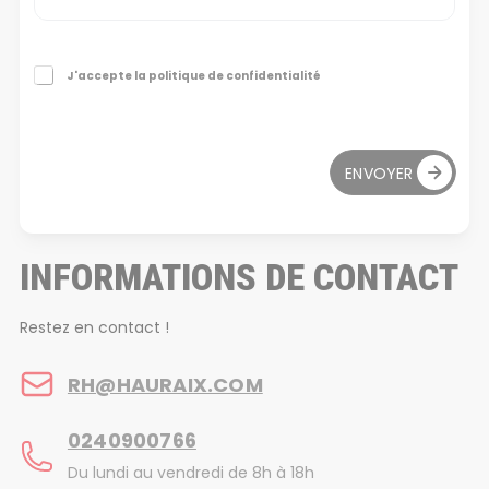
E
C
J'accepte la politique de confidentialité
-
a
m
s
a
e
i
s
l
ENVOYER
à
T
c
é
o
l
c
é
INFORMATIONS DE CONTACT
h
p
e
h
r
o
Restez en contact !
n
e
RH@HAURAIX.COM
à
0240900766
Du lundi au vendredi de 8h à 18h